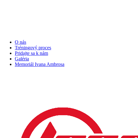
O nás
Tréningový proces
Pridajte sa k nám
Galéria
Memoriál Ivana Ambrosa