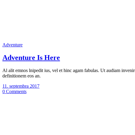
Adventure
Adventure Is Here
Al alit emnos lnipedit ius, vel et hinc agam fabulas. Ut audiam invenir
definitionem eos an.
11. septembra 2017
0 Comments