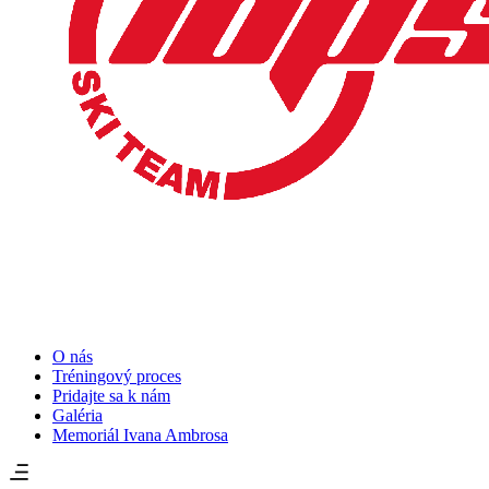
O nás
Tréningový proces
Pridajte sa k nám
Galéria
Memoriál Ivana Ambrosa