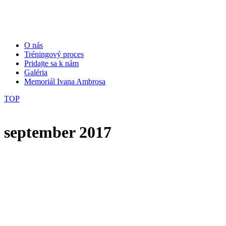
O nás
Tréningový proces
Pridajte sa k nám
Galéria
Memoriál Ivana Ambrosa
TOP
september 2017